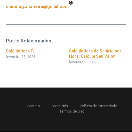
claudiog.altaneira@gmail.com
Posts Relacionados
Calculadora PJ
Calculadora de Salário por
Hora: Calcule Seu Valor
fevereiro 23, 2026
fevereiro 20, 2026
Contato
Sobre Nós
Política de Privacidade
Termos de Uso