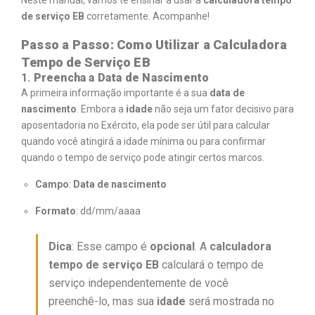
Neste manual, vamos te ensinar a usar a
calculadora tempo
de serviço EB
corretamente. Acompanhe!
Passo a Passo: Como Utilizar a Calculadora
Tempo de Serviço EB
1.
Preencha a Data de Nascimento
A primeira informação importante é a sua
data de
nascimento
. Embora a
idade
não seja um fator decisivo para
aposentadoria no Exército, ela pode ser útil para calcular
quando você atingirá a idade mínima ou para confirmar
quando o tempo de serviço pode atingir certos marcos.
Campo
:
Data de nascimento
Formato
: dd/mm/aaaa
Dica
: Esse campo é
opcional
. A
calculadora
tempo de serviço EB
calculará o tempo de
serviço independentemente de você
preenchê-lo, mas sua
idade
será mostrada no