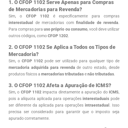
1. O CFOP 1102 Serve Apenas para Compras
de Mercadorias para Revenda?
Sim, o
CFOP 1102
é especificamente para compras
interestadual
de mercadorias com
finalidade de revenda
.
Para compras para
uso próprio ou consumo
, você deve utilizar
outros códigos, como
CFOP 1202
.
2. O CFOP 1102 Se Aplica a Todos os Tipos de
Mercadoria?
Sim, o
CFOP 1102
pode ser utilizado para qualquer tipo de
mercadoria adquirida para revenda
de outro estado, desde
produtos físicos a
mercadorias tributadas
e
não tributadas
.
3. O CFOP 1102 Afeta a Apuração de ICMS?
Sim, o
CFOP 1102
impacta diretamente a apuração do
ICMS
,
pois a alíquota aplicada para operações
interestaduais
pode
ser diferente da aplicada para operações
intraestadual
. Isso
precisa ser considerado para garantir que o imposto seja
apurado corretamente.