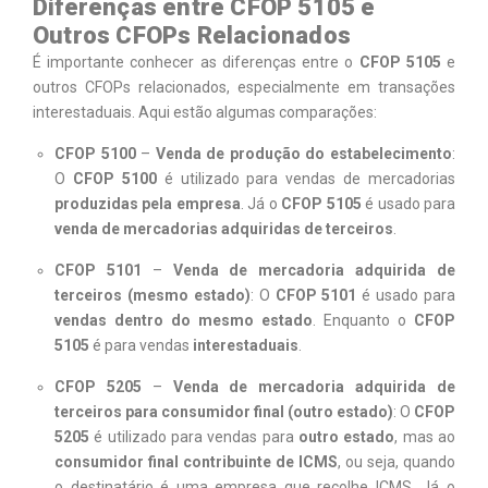
Diferenças entre CFOP 5105 e
Outros CFOPs Relacionados
É importante conhecer as diferenças entre o
CFOP 5105
e
outros CFOPs relacionados, especialmente em transações
interestaduais. Aqui estão algumas comparações:
CFOP 5100
–
Venda de produção do estabelecimento
:
O
CFOP 5100
é utilizado para vendas de mercadorias
produzidas pela empresa
. Já o
CFOP 5105
é usado para
venda de mercadorias adquiridas de terceiros
.
CFOP 5101
–
Venda de mercadoria adquirida de
terceiros (mesmo estado)
: O
CFOP 5101
é usado para
vendas dentro do mesmo estado
. Enquanto o
CFOP
5105
é para vendas
interestaduais
.
CFOP 5205
–
Venda de mercadoria adquirida de
terceiros para consumidor final (outro estado)
: O
CFOP
5205
é utilizado para vendas para
outro estado
, mas ao
consumidor final contribuinte de ICMS
, ou seja, quando
o destinatário é uma empresa que recolhe ICMS. Já o